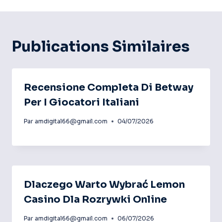
Publications Similaires
Recensione Completa Di Betway
Per I Giocatori Italiani
Par
amdigital66@gmail.com
04/07/2026
Dlaczego Warto Wybrać Lemon
Casino Dla Rozrywki Online
Par
amdigital66@gmail.com
06/07/2026